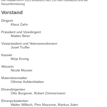
Die «Matterhorn» 2023 anlässlich des 150-Jahr-Jubiläums und der
Neuuniformierung
Vorstand
Dirigent
Klaus Zahn
Präsident und Vizedirigent
Matteo Biner
Vizepräsident und Veteranenobmann
Josef Truffer
Kassier
Mirja Kronig
Aktuarin
Nicole Mooser
Materialverwalter
Othmar Aufdenblatten
Ehrendirigenten
Otto Burgener, Robert Zimmermann
Ehrenpräsidenten
Walter Willisch, Pino Mazzone, Markus Julen