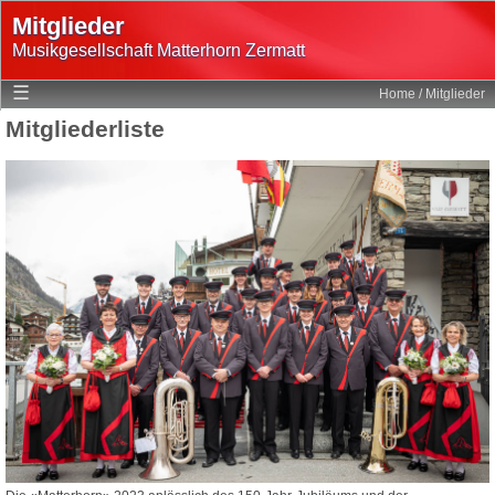
Mitglieder
Musikgesellschaft Matterhorn Zermatt
Home
☰
Home
/
Mitglieder
Mitglieder
Mitgliederliste
Programm
Fotogalerie
Multimedia
Geschichte
Statuten
Links
Login