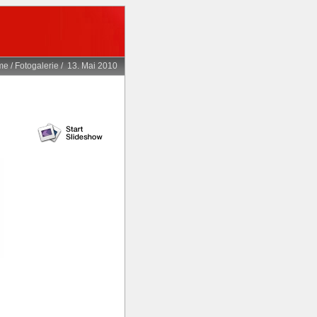
me
/
Fotogalerie
/
13. Mai 2010