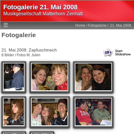
Fotogalerie 21. Mai 2008
Musikgesellschaft Matterhorn Zermatt
Home
☰
Home
/
Fotogalerie
/
21. Mai 2008
Mitglieder
Fotogalerie
Programm
21. Mai 2008: Zapfuschtreich
Fotogalerie
8 Bilder / Fotos M. Julen
Multimedia
Geschichte
Statuten
Links
Login