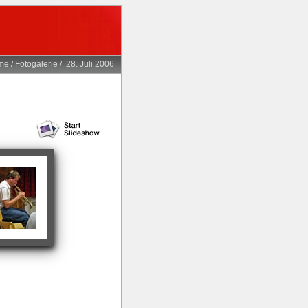
me
/
Fotogalerie
/
28. Juli 2006