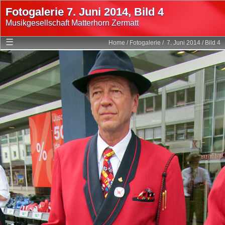
Fotogalerie 7. Juni 2014, Bild 4
Musikgesellschaft Matterhorn Zermatt
Home
☰
Home
/
Fotogalerie
/
7. Juni 2014
/
Bild 4
Mitglieder
Programm
Fotogalerie
Multimedia
Geschichte
Statuten
Links
Login