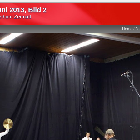
uni 2013, Bild 2
erhorn Zermatt
Home
/
Fo