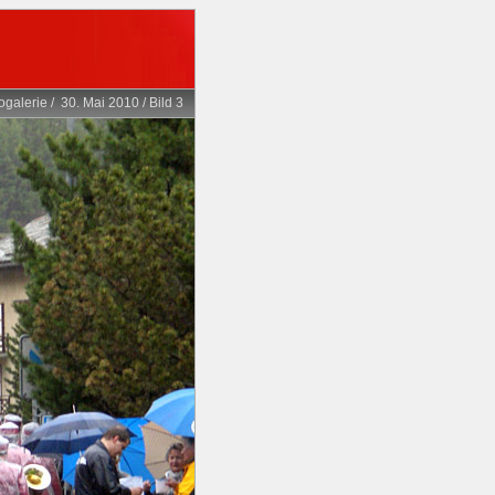
ogalerie
/
30. Mai 2010
/
Bild 3