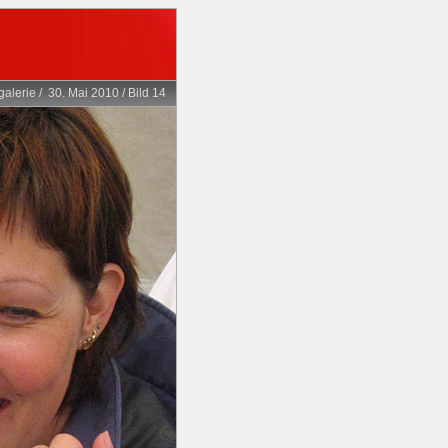
galerie
/
30. Mai 2010
/
Bild 14