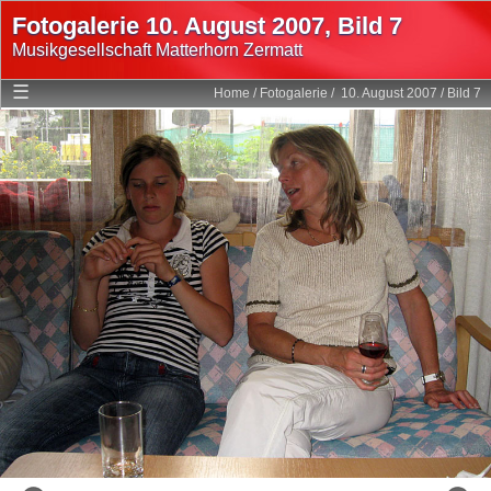
Fotogalerie 10. August 2007, Bild 7
Musikgesellschaft Matterhorn Zermatt
Home
☰
Home
/
Fotogalerie
/
10. August 2007
/
Bild 7
Mitglieder
Programm
Fotogalerie
Multimedia
Geschichte
Statuten
Links
Login