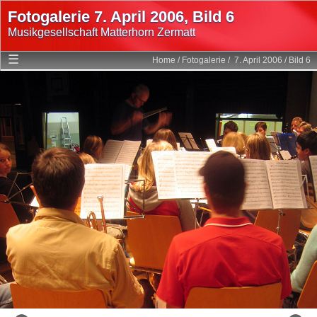
Fotogalerie 7. April 2006, Bild 6
Musikgesellschaft Matterhorn Zermatt
Home
☰
Home
/
Fotogalerie
/
7. April 2006
/
Bild 6
Mitglieder
Programm
Fotogalerie
Multimedia
Geschichte
Statuten
Links
Login