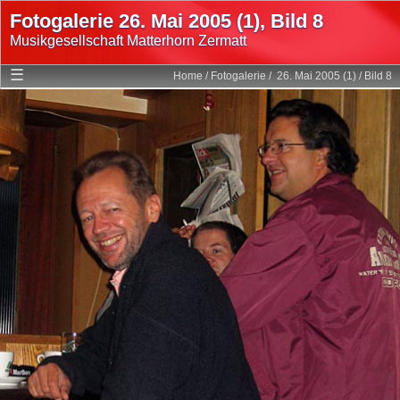
Fotogalerie 26. Mai 2005 (1), Bild 8
Musikgesellschaft Matterhorn Zermatt
Home
☰
Home
/
Fotogalerie
/
26. Mai 2005 (1)
/
Bild 8
Mitglieder
Programm
Fotogalerie
Multimedia
Geschichte
Statuten
Links
Login